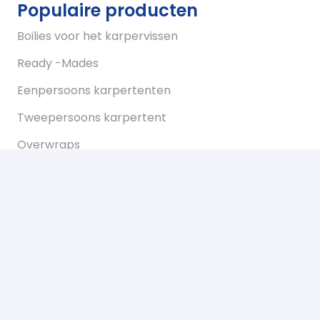
Populaire producten
Boilies voor het karpervissen
Ready -Mades
Eenpersoons karpertenten
Tweepersoons karpertent
Overwraps
Visparaplus
Onderlijnen
Karperstoelen koop je bij Bukkum hengelsport
Karperlood