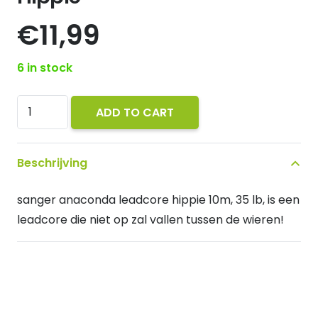
€
11,99
6 in stock
Sänger
ADD TO CART
Anaconda
leadcore
Beschrijving
Hippie
quantity
sanger anaconda leadcore hippie 10m, 35 lb, is een
leadcore die niet op zal vallen tussen de wieren!