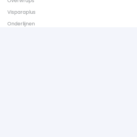
Overwraps
Visparaplus
Onderlijnen
Karperstoelen koop je bij Bukkum hengelsport
Karperlood
Copyright © 2021 Bukkum Hengelsport. Alle
rechten voorbehouden.