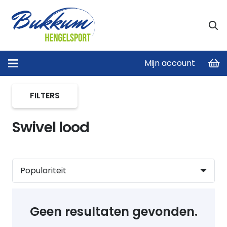
Mijn account
Home
/
Karper lood
/
Swivel lood
FILTERS
Swivel lood
Geen resultaten gevonden.