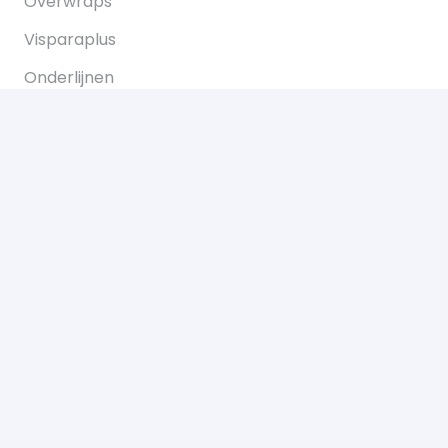
Overwraps
Visparaplus
Onderlijnen
Karperstoelen koop je bij Bukkum hengelsport
Karperlood
Copyright © 2021 Bukkum Hengelsport. Alle
rechten voorbehouden.