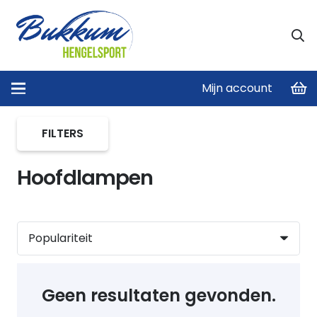
Mijn account
Home
/
Verlichting en nachtvissen
/
Hoofdlampen
FILTERS
Hoofdlampen
Geen resultaten gevonden.