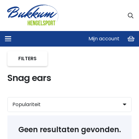
Mijn account
Home
/
Hengelsteunen en Rodpods
/
Snag ears
FILTERS
Snag ears
Geen resultaten gevonden.