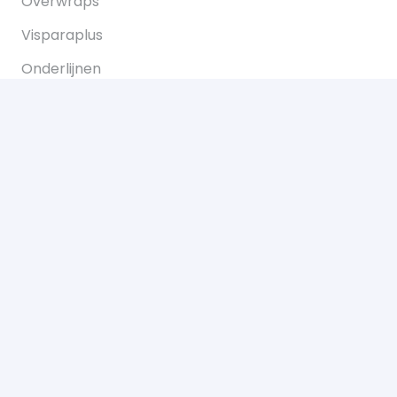
Overwraps
Visparaplus
Onderlijnen
Karperstoelen koop je bij Bukkum hengelsport
Karperlood
Copyright © 2021 Bukkum Hengelsport. Alle
rechten voorbehouden.