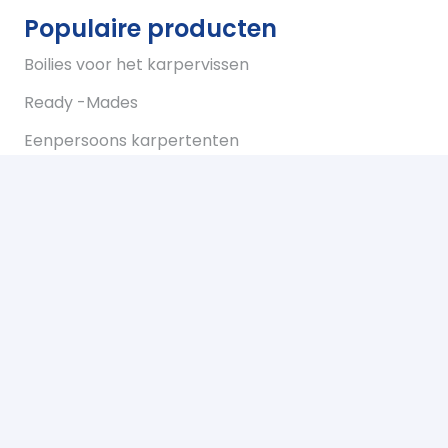
Populaire producten
Boilies voor het karpervissen
Ready -Mades
Eenpersoons karpertenten
Tweepersoons karpertent
Overwraps
Visparaplus
Onderlijnen
Karperstoelen koop je bij Bukkum hengelsport
Karperlood