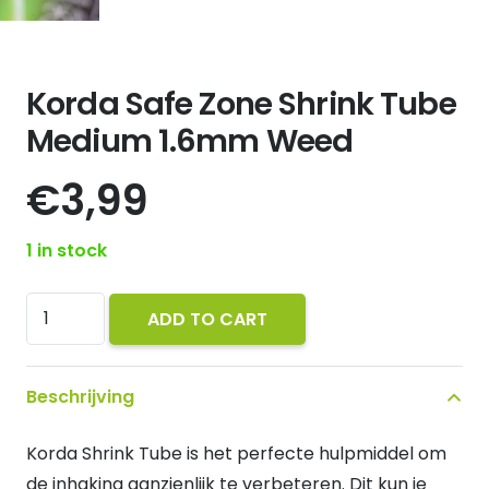
Korda Safe Zone Shrink Tube
Medium 1.6mm Weed
€
3,99
1 in stock
Korda
ADD TO CART
Safe
Zone
Beschrijving
Shrink
Tube
Korda Shrink Tube is het perfecte hulpmiddel om
Medium
de inhaking aanzienlijk te verbeteren. Dit kun je