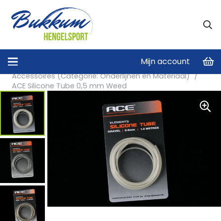
Mijn account
Home
/
Onderlijnen en Materiaal
/
Accessoires (Categorie: Onderlijnen en Materiaal)
/
ACE Silicone Tube 0,5 mm Weed