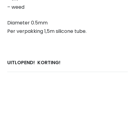
quantity
– weed
Diameter 0.5mm
Per verpakking 1,5m silicone tube.
UITLOPEND!
KORTING!