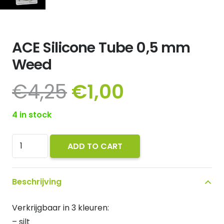
ACE Silicone Tube 0,5 mm
Weed
€
4,25
€
1,00
4 in stock
ACE
ADD TO CART
Silicone
Tube
Beschrijving
0,5
mm
Verkrijgbaar in 3 kleuren:
Weed
– silt