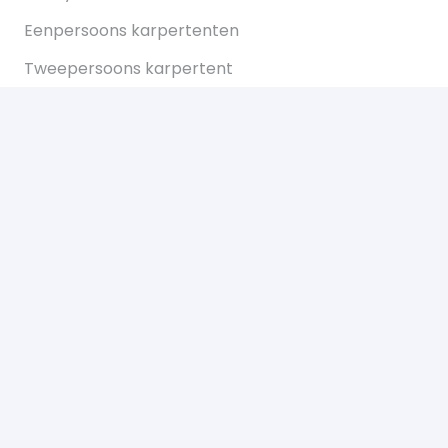
Eenpersoons karpertenten
Tweepersoons karpertent
Overwraps
Visparaplus
Onderlijnen
Karperstoelen koop je bij Bukkum hengelsport
Karperlood