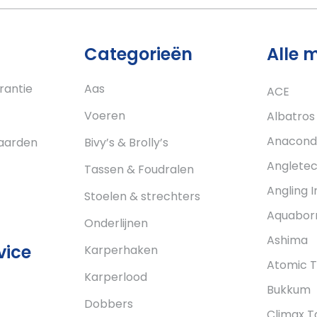
Categorieën
Alle 
rantie
Aas
ACE
Voeren
Albatros
Anacond
aarden
Bivy’s & Brolly’s
Anglete
Tassen & Foudralen
Angling I
Stoelen & strechters
Aquabor
Onderlijnen
Ashima
vice
Karperhaken
Atomic T
Karperlood
Bukkum
Dobbers
Climax T