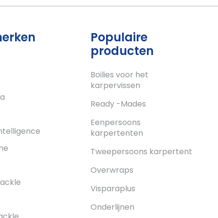
merken
Populaire
producten
Boilies voor het
karpervissen
a
Ready -Mades
c
Eenpersoons
ntelligence
karpertenten
ne
Tweepersoons karpertent
Overwraps
ackle
Visparaplus
Onderlijnen
ackle