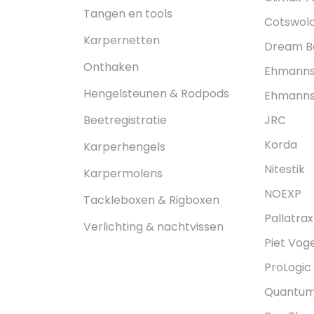
Tangen en tools
Cotswold
Karpernetten
Dream Ba
Onthaken
Ehmann
Hengelsteunen & Rodpods
Ehmanns 
Beetregistratie
JRC
Korda
Karperhengels
Nitestik
Karpermolens
NOEXP
Tackleboxen & Rigboxen
Pallatrax
Verlichting & nachtvissen
Piet Voge
ProLogic
Quantu