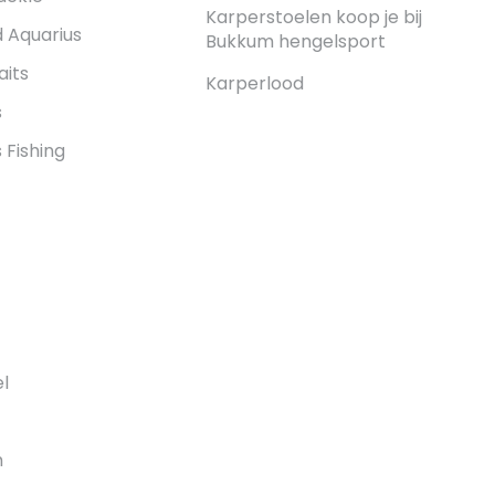
Karperstoelen koop je bij
 Aquarius
Bukkum hengelsport
its
Karperlood
s
Fishing
l
m