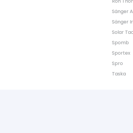
Ron Tho
Sänger 
Sänger I
Solar Ta
Spomb
Sportex
Spro
Taska
right © 2021 Bukkum Hengelsport. Alle rechten voorbeho