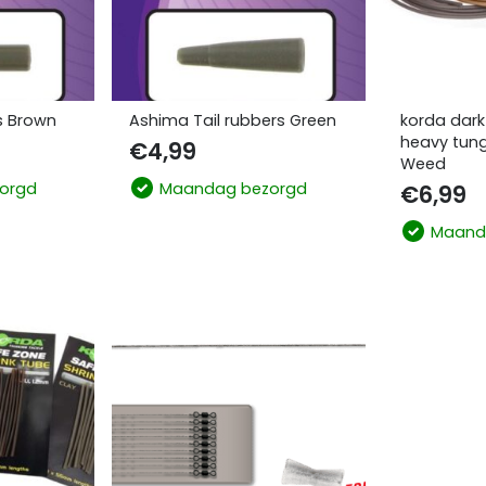
s Brown
Ashima Tail rubbers Green
korda dark
heavy tung
€
4,99
Weed
orgd
Maandag bezorgd
€
6,99
Maand