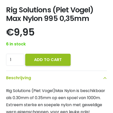
Rig Solutions (Piet Vogel)
Max Nylon 995 0,35mm
€
9,95
6 in stock
Rig
ADD TO CART
Solutions
(Piet
Beschrijving
Vogel)
Max
Rig Solutions (Piet Vogel)Max Nylon is beschikbaar
Nylon
als 0.30mm of 0.35mm op een spoel van 1000m.
995
Extreem sterke en soepele nylon met geweldige
0,35mm
werp eigenschappen, voor een leuke prijs!