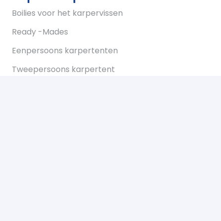
Boilies voor het karpervissen
Ready -Mades
Eenpersoons karpertenten
Tweepersoons karpertent
Overwraps
Visparaplus
Onderlijnen
Karperstoelen koop je bij Bukkum hengelsport
Karperlood