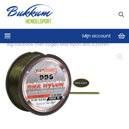
Mijn account
Home
/
Vislijnen
/
Hoofdlijn
/
Rig Solutions (Piet Vogel) Max Nylon 995 0,35mm