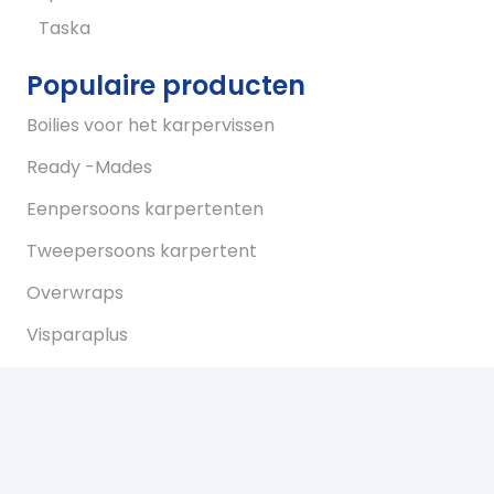
Taska
Populaire producten
Boilies voor het karpervissen
Ready -Mades
Eenpersoons karpertenten
Tweepersoons karpertent
Overwraps
Visparaplus
Onderlijnen
Karperstoelen koop je bij Bukkum hengelsport
Karperlood