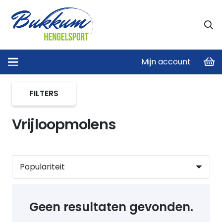
Mijn account
Home
/
Karper Molens
/
Vrijloopmolens
FILTERS
Vrijloopmolens
Geen resultaten gevonden.