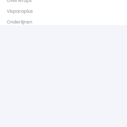
Overwraps
Visparaplus
Onderlijnen
Karperstoelen koop je bij Bukkum hengelsport
Karperlood
Copyright © 2021 Bukkum Hengelsport. Alle
rechten voorbehouden.