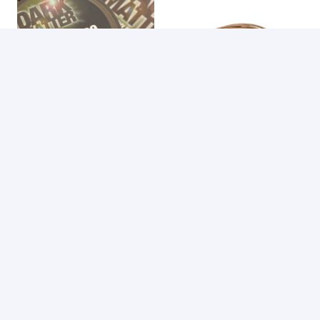
Korda Dark Matter
korda dark matter
Braid 20lb 20m
super-heavy
tungsten rig tube
€
17,99
Gravel
Maandag
€
6,99
bezorgd
Maandag
bezorgd