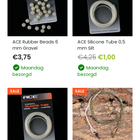
ACE Rubber Beads 6
ACE Silicone Tube 0,5
mm Gravel
mm Silt
€
3,75
€
4,25
€
1,00
Maandag
Maandag
bezorgd
bezorgd
SALE
SALE