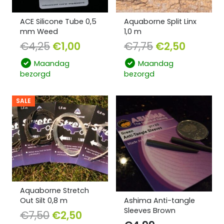
ACE Silicone Tube 0,5
Aquaborne Split Linx
mm Weed
1,0 m
€
4,25
€
1,00
€
7,75
€
2,50
Maandag
Maandag
bezorgd
bezorgd
SALE
Aquaborne Stretch
Ashima Anti-tangle
Out Silt 0,8 m
Sleeves Brown
€
7,50
€
2,50