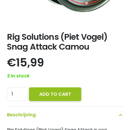
Rig Solutions (Piet Vogel)
Snag Attack Camou
€
15,99
3 in stock
Rig
ADD TO CART
Solutions
(Piet
Beschrijving
Vogel)
Snag
Rig Solutions (Piet Vogel) Snag Attack is een