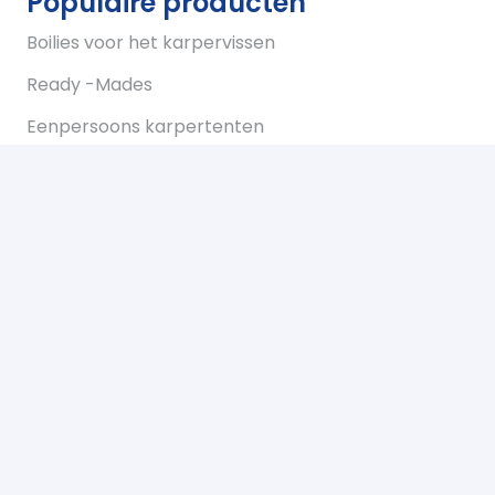
Populaire producten
Boilies voor het karpervissen
Ready -Mades
Eenpersoons karpertenten
Tweepersoons karpertent
Overwraps
Visparaplus
Onderlijnen
Karperstoelen koop je bij Bukkum hengelsport
Karperlood