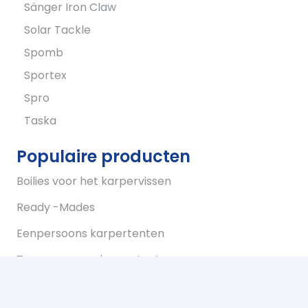
Sänger Iron Claw
Solar Tackle
Spomb
Sportex
Spro
Taska
Populaire producten
Boilies voor het karpervissen
Ready -Mades
Eenpersoons karpertenten
Tweepersoons karpertent
Overwraps