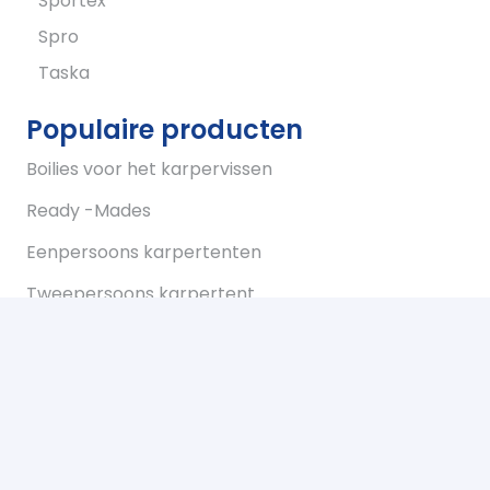
Sportex
Spro
Taska
Populaire producten
Boilies voor het karpervissen
Ready -Mades
Eenpersoons karpertenten
Tweepersoons karpertent
Overwraps
Visparaplus
Onderlijnen
Karperstoelen koop je bij Bukkum hengelsport