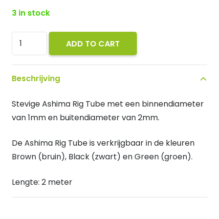
3 in stock
Ashima
ADD TO CART
PVC
Rig
Beschrijving
Tube
2m
Stevige Ashima Rig Tube met een binnendiameter
Brown
van 1mm en buitendiameter van 2mm.
quantity
De Ashima Rig Tube is verkrijgbaar in de kleuren
Brown (bruin), Black (zwart) en Green (groen).
Lengte: 2 meter