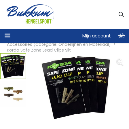
Mijn account
Home
/
Onderlijnen en Materiaal
/
Accessoires (Categorie: Onderlijnen en Materiaal)
/
Korda Safe Zone Lead Clips Silt