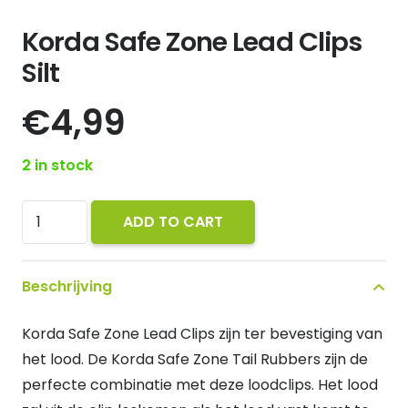
Korda Safe Zone Lead Clips
Silt
€
4,99
2 in stock
Korda
ADD TO CART
Safe
Zone
Beschrijving
Lead
Clips
Korda Safe Zone Lead Clips zijn ter bevestiging van
Silt
het lood. De Korda Safe Zone Tail Rubbers zijn de
quantity
perfecte combinatie met deze loodclips. Het lood