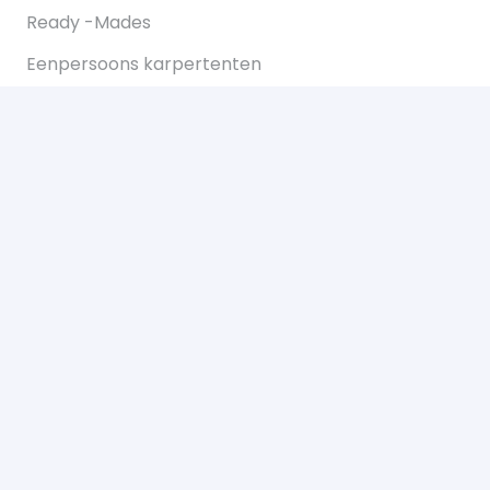
Ready -Mades
Eenpersoons karpertenten
Tweepersoons karpertent
Overwraps
Visparaplus
Onderlijnen
Karperstoelen koop je bij Bukkum hengelsport
Karperlood