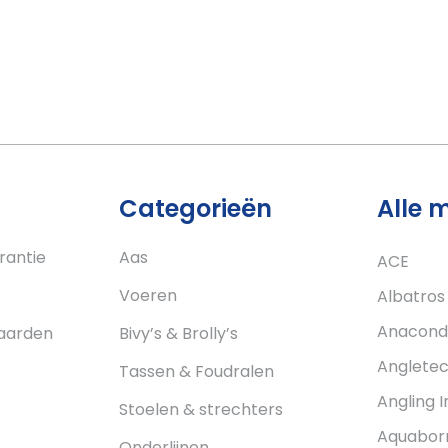
Categorieën
Alle 
rantie
Aas
ACE
Voeren
Albatros
Anacond
aarden
Bivy’s & Brolly’s
Anglete
Tassen & Foudralen
Angling I
Stoelen & strechters
Aquabor
Onderlijnen