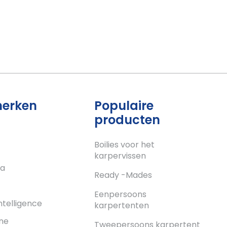
merken
Populaire
producten
Boilies voor het
karpervissen
a
Ready -Mades
c
Eenpersoons
ntelligence
karpertenten
ne
Tweepersoons karpertent