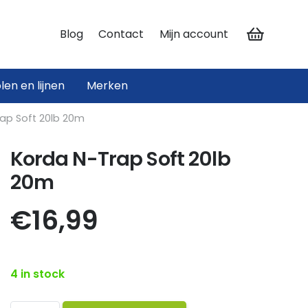
Blog
Contact
Mijn account
len en lijnen
Merken
ateriaal
materiaal
Hengelsteunen en Rodpods
ap Soft 20lb 20m
Korda N-Trap Soft 20lb
20m
€
16,99
4 in stock