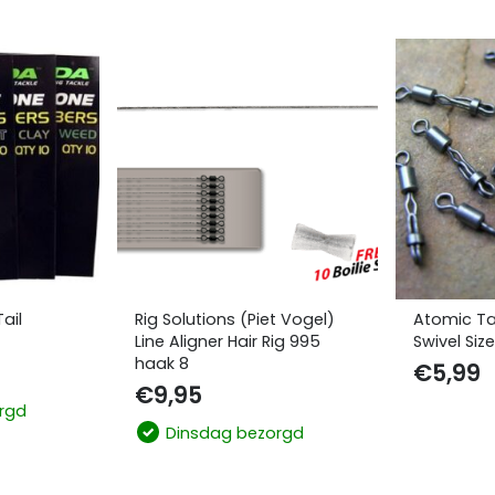
ail
Rig Solutions (Piet Vogel)
Atomic Ta
Line Aligner Hair Rig 995
Swivel Size
haak 8
€
5,99
€
9,95
rgd
Dinsdag bezorgd