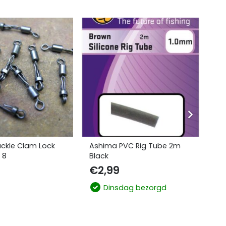
SAL
ckle Clam Lock
Ashima PVC Rig Tube 2m
Aq
 8
Black
€
€
2,99
Dinsdag bezorgd