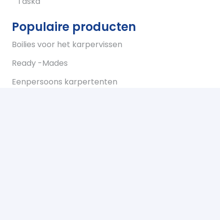
Taska
Populaire producten
Boilies voor het karpervissen
Ready -Mades
Eenpersoons karpertenten
Tweepersoons karpertent
Overwraps
Visparaplus
Onderlijnen
Karperstoelen koop je bij Bukkum hengelsport
Karperlood