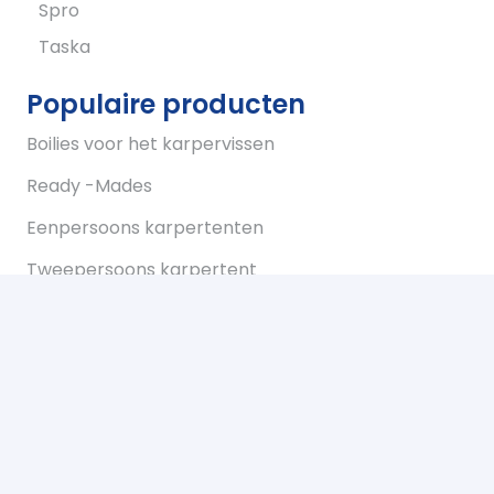
Spro
Taska
Populaire producten
Boilies voor het karpervissen
Ready -Mades
Eenpersoons karpertenten
Tweepersoons karpertent
Overwraps
Visparaplus
Onderlijnen
Karperstoelen koop je bij Bukkum hengelsport
Karperlood