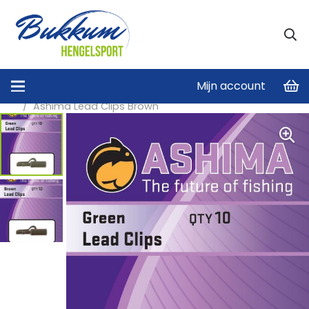
Mijn account
Home
/
Onderlijnen en Materiaal
/
Karper onderlijnen
/
Ashima Lead Clips Brown