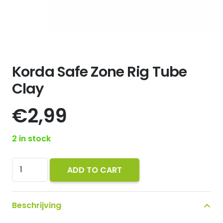
Korda Safe Zone Rig Tube
Clay
€
2,99
2 in stock
Korda
ADD TO CART
Safe
Zone
Beschrijving
Rig
Tube