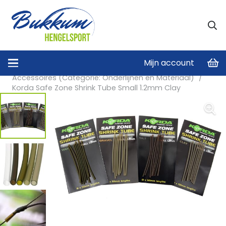
Mijn account
Home
/
Onderlijnen en Materiaal
/
Accessoires (Categorie: Onderlijnen en Materiaal)
/
Korda Safe Zone Shrink Tube Small 1.2mm Clay