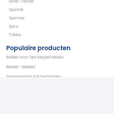
Solar Tackle
Spomb
Sportex
Spro
Taska
Populaire producten
Boilies voor het karpervissen
Ready -Mades
Eenpersoons karpertenten
Tweepersoons karpertent
Overwraps
Visparaplus