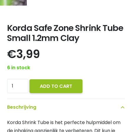
Korda Safe Zone Shrink Tube
Small 1.2mm Clay
€
3,99
6 in stock
Korda
ADD TO CART
Safe
Zone
Beschrijving
Shrink
Tube
Korda Shrink Tube is het perfecte hulpmiddel om
Small
de inhaking aanzienlijk te verbeteren. Dit kun je