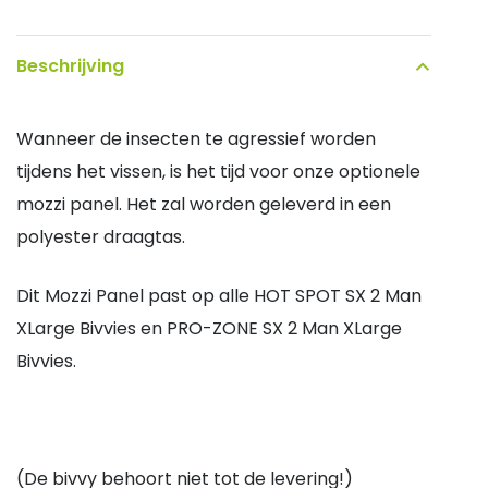
Spot
of
Beschrijving
Pro-
Zone
Wanneer de insecten te agressief worden
SX
tijdens het vissen, is het tijd voor onze optionele
Mozzi
mozzi panel. Het zal worden geleverd in een
panel
polyester draagtas.
quantity
Dit Mozzi Panel past op alle HOT SPOT SX 2 Man
XLarge Bivvies en PRO-ZONE SX 2 Man XLarge
Bivvies.
(De bivvy behoort niet tot de levering!)