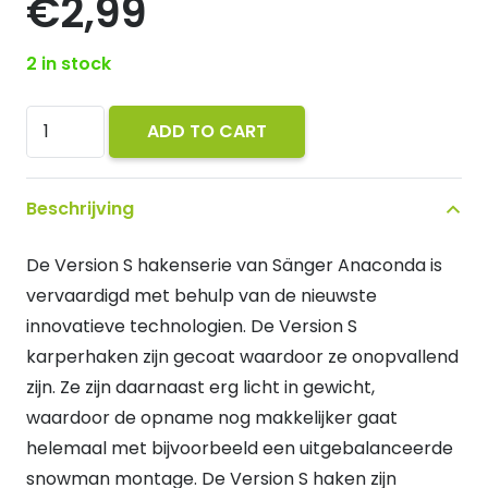
€
2,99
2 in stock
Sänger
ADD TO CART
Anaconda
Boilie
Beschrijving
Hook
mt6
De Version S hakenserie van Sänger Anaconda is
quantity
vervaardigd met behulp van de nieuwste
innovatieve technologien. De Version S
karperhaken zijn gecoat waardoor ze onopvallend
zijn. Ze zijn daarnaast erg licht in gewicht,
waardoor de opname nog makkelijker gaat
helemaal met bijvoorbeeld een uitgebalanceerde
snowman montage. De Version S haken zijn