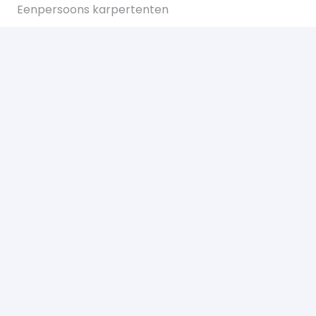
Eenpersoons karpertenten
Tweepersoons karpertent
Overwraps
Visparaplus
Onderlijnen
Karperstoelen koop je bij Bukkum hengelsport
Karperlood