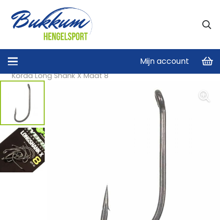
Mijn account
Home
/
Karperhaken
/
Korda
/
Korda Long Shank X Maat 8