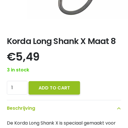
Korda Long Shank X Maat 8
€
5,49
3 in stock
Korda
ADD TO CART
Long
Shank
Beschrijving
X
Maat
De Korda Long Shank X is speciaal gemaakt voor
8