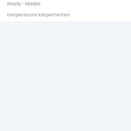
Ready -Mades
Eenpersoons karpertenten
Tweepersoons karpertent
Overwraps
Visparaplus
Onderlijnen
Karperstoelen koop je bij Bukkum hengelsport
Karperlood