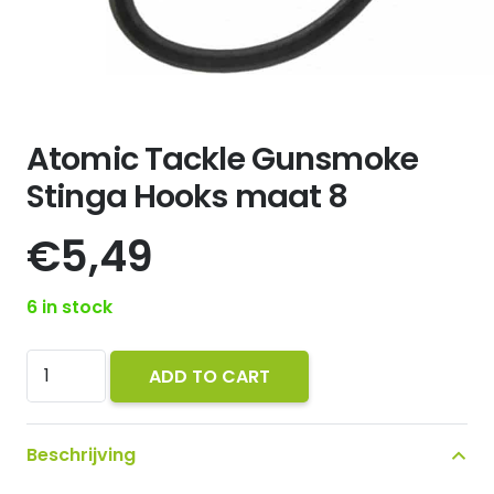
Atomic Tackle Gunsmoke
Stinga Hooks maat 8
€
5,49
6 in stock
Atomic
ADD TO CART
Tackle
Gunsmoke
Beschrijving
Stinga
Hooks