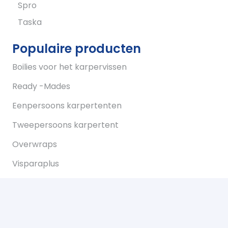
Spro
Taska
Populaire producten
Boilies voor het karpervissen
Ready -Mades
Eenpersoons karpertenten
Tweepersoons karpertent
Overwraps
Visparaplus
Onderlijnen
Karperstoelen koop je bij Bukkum hengelsport
Karperlood