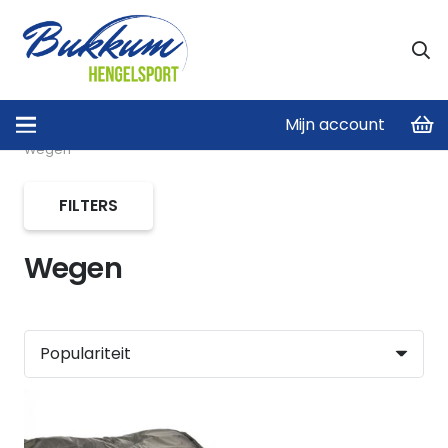
Mijn account
Home
/
Tassen en foudralen in alle maten!
/
Luggage
/
Wegen
FILTERS
Wegen