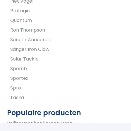
Piet Vogel
ProLogic
Quantum
Ron Thompson
Sänger Anaconda
Sänger Iron Claw
Solar Tackle
Spomb
Sportex
Spro
Taska
Populaire producten
Boilies voor het karpervissen