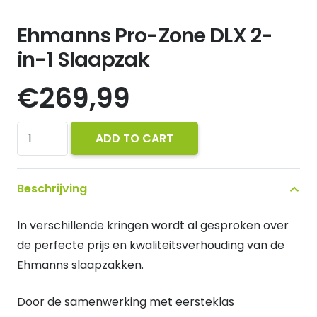
Ehmanns Pro-Zone DLX 2-
in-1 Slaapzak
€
269,99
Ehmanns
ADD TO CART
Pro-
Zone
Beschrijving
DLX
2-
In verschillende kringen wordt al gesproken over
in-
de perfecte prijs en kwaliteitsverhouding van de
1
Ehmanns slaapzakken.
Slaapzak
quantity
Door de samenwerking met eersteklas