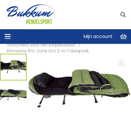
Mijn account
Home
/
Karperstoel & Stretchers
/
Stretchers voor het karpervissen
/
Ehmanns Pro-Zone DLX 2-in-1 Slaapzak