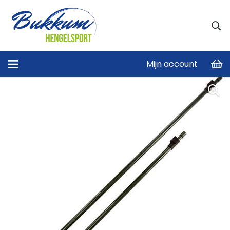
Mijn account
Home
/
Overig
/
Stormpaal 60 cm