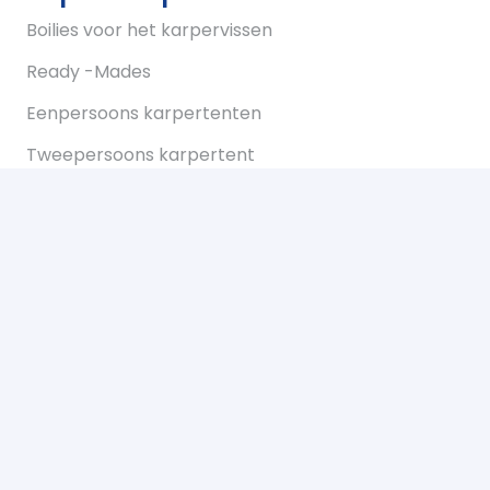
Boilies voor het karpervissen
Ready -Mades
Eenpersoons karpertenten
Tweepersoons karpertent
Overwraps
Visparaplus
Onderlijnen
Karperstoelen koop je bij Bukkum hengelsport
Karperlood