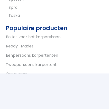
Spro
Taska
Populaire producten
Boilies voor het karpervissen
Ready -Mades
Eenpersoons karpertenten
Tweepersoons karpertent
Overwraps
Visparaplus
Onderlijnen
Karperstoelen koop je bij Bukkum hengelsport