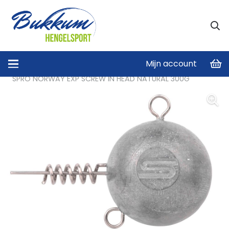
Mijn account
Home
/
Overig
/
SPRO NORWAY EXP SCREW IN HEAD NATURAL 300G