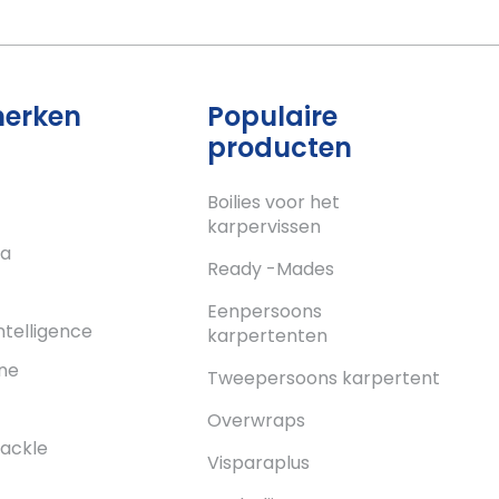
merken
Populaire
producten
Boilies voor het
karpervissen
a
Ready -Mades
c
Eenpersoons
ntelligence
karpertenten
ne
Tweepersoons karpertent
Overwraps
ackle
Visparaplus