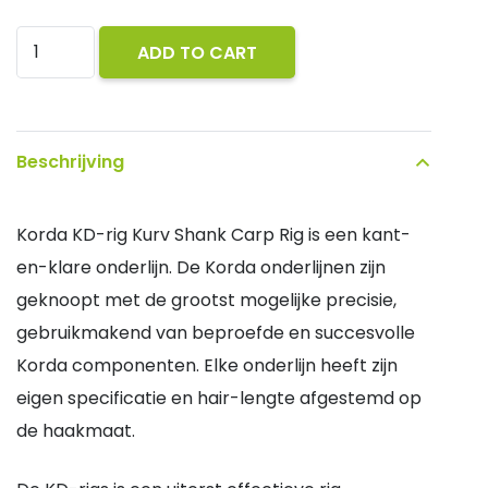
Korda
ADD TO CART
Carp-
rig
Dark
Beschrijving
Matter
Wide
Korda KD-rig Kurv Shank Carp Rig is een kant-
Gape
en-klare onderlijn. De Korda onderlijnen zijn
Haakmaat
geknoopt met de grootst mogelijke precisie,
8
gebruikmakend van beproefde en succesvolle
quantity
Korda componenten. Elke onderlijn heeft zijn
eigen specificatie en hair-lengte afgestemd op
de haakmaat.