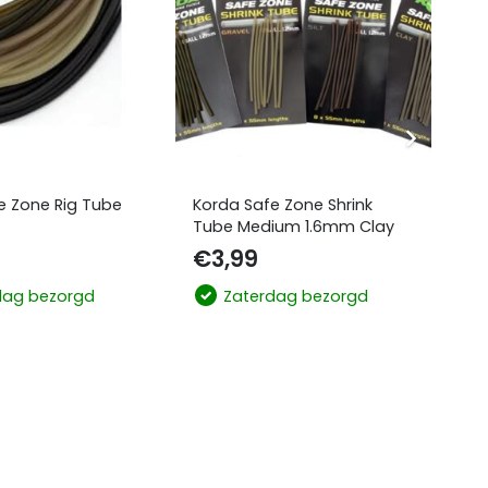
e Zone Rig Tube
Korda Safe Zone Shrink
Ko
Tube Medium 1.6mm Clay
Me
€
3,99
€
dag bezorgd
Zaterdag bezorgd