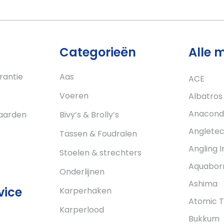
Categorieën
Alle 
rantie
Aas
ACE
Voeren
Albatros
Anacond
aarden
Bivy’s & Brolly’s
Anglete
Tassen & Foudralen
Angling I
Stoelen & strechters
Aquabor
Onderlijnen
Ashima
vice
Karperhaken
Atomic T
Karperlood
Bukkum