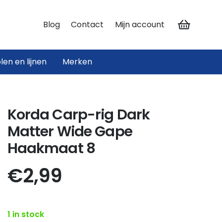
Blog
Contact
Mijn account
len en lijnen
Merken
ateriaal
materiaal
Hengelsteunen en Rodpods
Korda Carp-rig Dark
Matter Wide Gape
Haakmaat 8
€
2,99
1 in stock