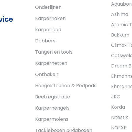
Aquabor
Onderlijnen
Ashima
vice
Karperhaken
Atomic T
Karperlood
Bukkum
Dobbers
Climax T
Tangen en tools
Cotswold
Karpernetten
Dream Ba
Onthaken
Ehmann
Hengelsteunen & Rodpods
Ehmanns 
Beetregistratie
JRC
Korda
Karperhengels
Nitestik
Karpermolens
NOEXP
Tackleboxen & Rigboxen