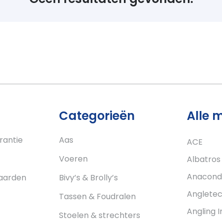
Categorieën
Alle 
rantie
Aas
ACE
Voeren
Albatros
Anacond
aarden
Bivy’s & Brolly’s
Anglete
Tassen & Foudralen
Angling I
Stoelen & strechters