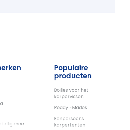
merken
Populaire
producten
Boilies voor het
karpervissen
a
Ready -Mades
c
Eenpersoons
ntelligence
karpertenten