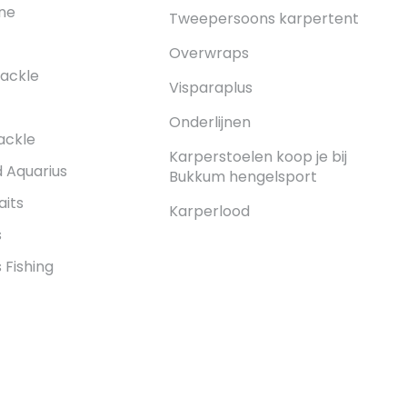
ne
Tweepersoons karpertent
Overwraps
ackle
Visparaplus
Onderlijnen
ackle
Karperstoelen koop je bij
 Aquarius
Bukkum hengelsport
its
Karperlood
s
Fishing