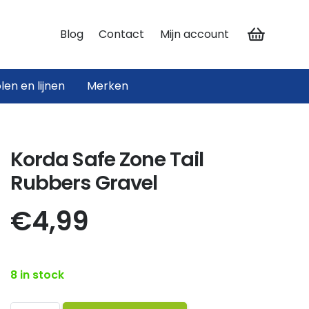
Blog
Contact
Mijn account
len en lijnen
Merken
ateriaal
materiaal
Hengelsteunen en Rodpods
Korda Safe Zone Tail
Rubbers Gravel
€
4,99
8 in stock