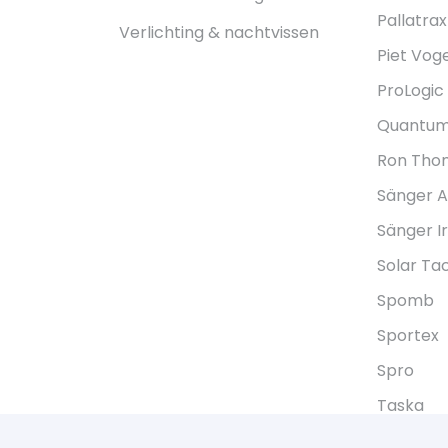
Pallatrax
Verlichting & nachtvissen
Piet Voge
ProLogic
Quantu
Ron Tho
Sänger 
Sänger I
Solar Ta
Spomb
Sportex
Spro
Taska