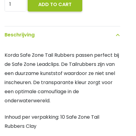
Korda
ADD TO CART
Safe
Zone
Tail
Beschrijving
Rubbers
Gravel
Korda Safe Zone Tail Rubbers passen perfect bij
quantity
de Safe Zone Leadclips. De Tailrubbers zijn van
een duurzame kunststof waardoor ze niet snel
inscheuren. De transparante kleur zorgt voor
een optimale camouflage in de
onderwaterwereld.
Inhoud per verpakking: 10 Safe Zone Tail
Rubbers Clay