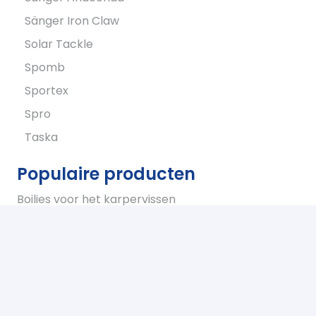
Sänger Iron Claw
Solar Tackle
Spomb
Sportex
Spro
Taska
Populaire producten
Boilies voor het karpervissen
Ready -Mades
Eenpersoons karpertenten
Tweepersoons karpertent
Overwraps