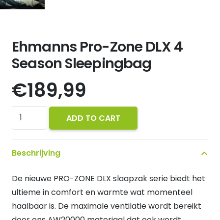
Ehmanns Pro-Zone DLX 4
Season Sleepingbag
€
189,99
Ehmanns
ADD TO CART
Pro-
Zone
Beschrijving
DLX
4
De nieuwe PRO-ZONE DLX slaapzak serie biedt het
Season
ultieme in comfort en warmte wat momenteel
Sleepingbag
haalbaar is. De maximale ventilatie wordt bereikt
quantity
door ons AW20000 materiaal dat ook wordt