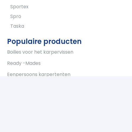
Sportex
Spro
Taska
Populaire producten
Boilies voor het karpervissen
Ready -Mades
Eenpersoons karpertenten
Tweepersoons karpertent
Overwraps
Visparaplus
Onderlijnen
Karperstoelen koop je bij Bukkum hengelsport