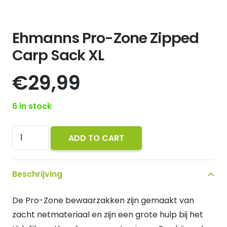
Ehmanns Pro-Zone Zipped
Carp Sack XL
€
29,99
6 in stock
Ehmanns
ADD TO CART
Pro-
Zone
Beschrijving
Zipped
Carp
De Pro-Zone bewaarzakken zijn gemaakt van
Sack
zacht netmateriaal en zijn een grote hulp bij het
XL