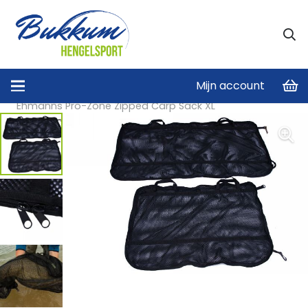
Mijn account
Home
/
Schep- en Leefnetten
/
Bewaarzakken
/
Ehmanns Pro-Zone Zipped Carp Sack XL