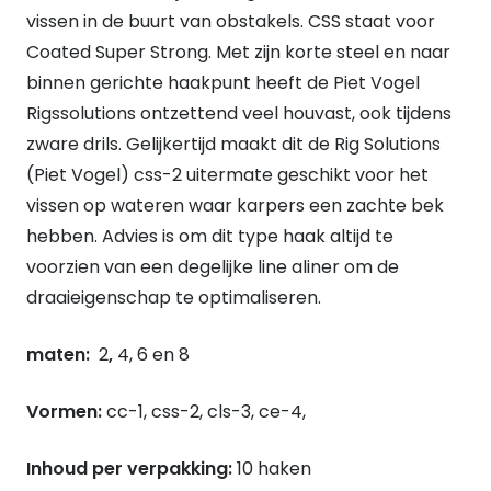
vissen in de buurt van obstakels. CSS staat voor
maat
Coated Super Strong. Met zijn korte steel en naar
8
binnen gerichte haakpunt heeft de Piet Vogel
quantity
Rigssolutions ontzettend veel houvast, ook tijdens
zware drils. Gelijkertijd maakt dit de Rig Solutions
(Piet Vogel) css-2 uitermate geschikt voor het
vissen op wateren waar karpers een zachte bek
hebben. Advies is om dit type haak altijd te
voorzien van een degelijke line aliner om de
draaieigenschap te optimaliseren.
maten:
2
,
4, 6 en 8
Vormen:
cc-1, css-2, cls-3, ce-4,
Inhoud per verpakking:
10 haken