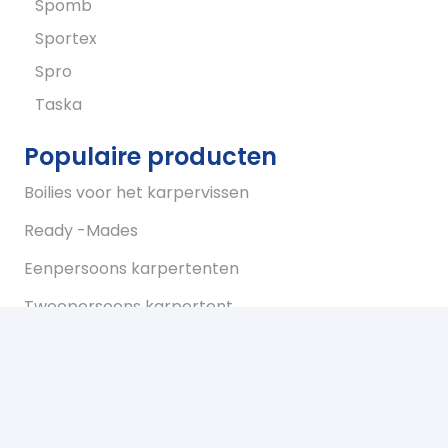
Spomb
Sportex
Spro
Taska
Populaire producten
Boilies voor het karpervissen
Ready -Mades
Eenpersoons karpertenten
Tweepersoons karpertent
Overwraps
Visparaplus
Onderlijnen