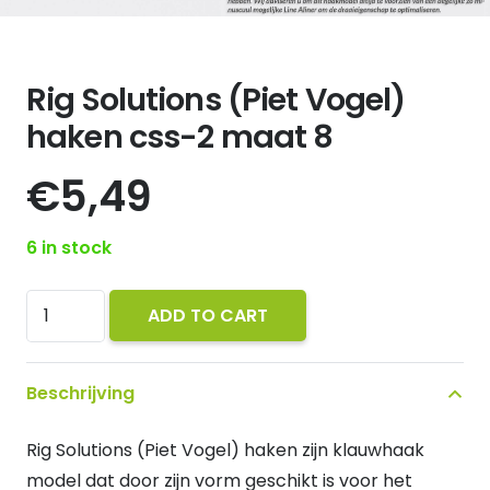
Rig Solutions (Piet Vogel)
haken css-2 maat 8
€
5,49
6 in stock
Rig
ADD TO CART
Solutions
(Piet
Beschrijving
Vogel)
haken
Rig Solutions (Piet Vogel) haken zijn klauwhaak
css-
model dat door zijn vorm geschikt is voor het
2