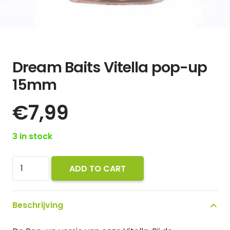
Dream Baits Vitella pop-up
15mm
€
7,99
3 in stock
Dream
ADD TO CART
Baits
Vitella
Beschrijving
pop-
up