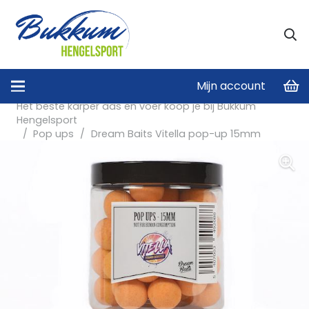
Mijn account
Home
/
Het beste karper aas en voer koop je bij Bukkum
Hengelsport
/
Pop ups
/
Dream Baits Vitella pop-up 15mm