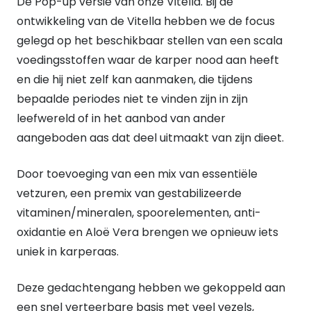
De Pop-up versie van onze Vitella. Bij de
15mm
ontwikkeling van de Vitella hebben we de focus
quantity
gelegd op het beschikbaar stellen van een scala
voedingsstoffen waar de karper nood aan heeft
en die hij niet zelf kan aanmaken, die tijdens
bepaalde periodes niet te vinden zijn in zijn
leefwereld of in het aanbod van ander
aangeboden aas dat deel uitmaakt van zijn dieet.
Door toevoeging van een mix van essentiële
vetzuren, een premix van gestabilizeerde
vitaminen/mineralen, spoorelementen, anti-
oxidantie en Aloë Vera brengen we opnieuw iets
uniek in karperaas.
Deze gedachtengang hebben we gekoppeld aan
een snel verteerbare basis met veel vezels,