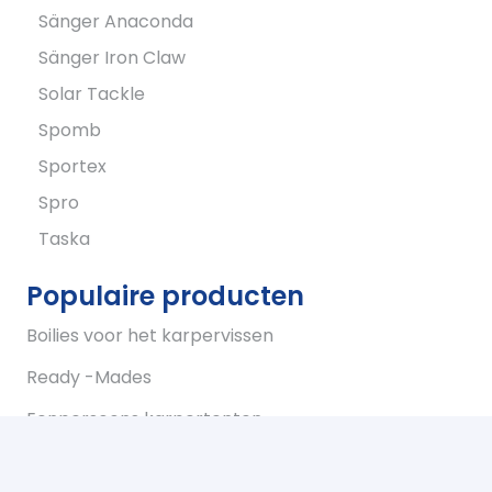
Sänger Anaconda
Sänger Iron Claw
Solar Tackle
Spomb
Sportex
Spro
Taska
Populaire producten
Boilies voor het karpervissen
Ready -Mades
Eenpersoons karpertenten
Tweepersoons karpertent