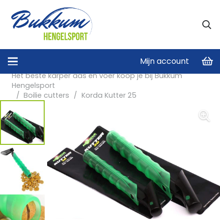
Mijn account
Home
/
Het beste karper aas en voer koop je bij Bukkum
Hengelsport
/
Boilie cutters
/
Korda Kutter 25