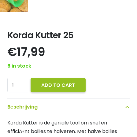
Korda Kutter 25
€
17,99
6 in stock
Korda
ADD TO CART
Kutter
25
Beschrijving
quantity
Korda Kutter is de geniale tool om snel en
efficiÃ«nt boilies te halveren. Met halve boilies