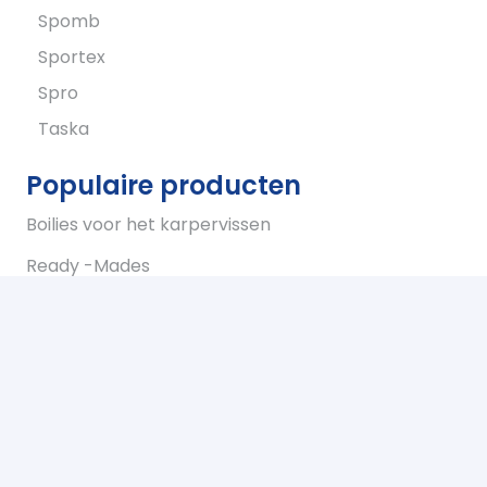
Spomb
Sportex
Spro
Taska
Populaire producten
Boilies voor het karpervissen
Ready -Mades
Eenpersoons karpertenten
Tweepersoons karpertent
Overwraps
Visparaplus
Onderlijnen