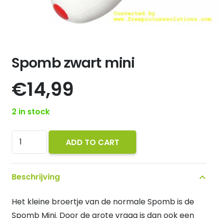
Spomb zwart mini
€
14,99
2 in stock
Spomb
ADD TO CART
zwart
mini
Beschrijving
quantity
Het kleine broertje van de normale Spomb is de
Spomb Mini. Door de grote vraag is dan ook een