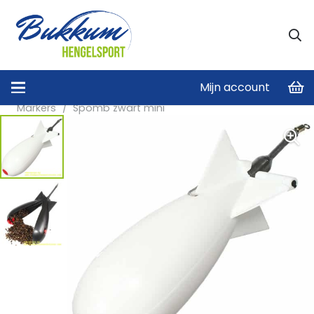
Mijn account
Home
/
Karper lokvoer voor een betere vangst
/
Markers
/
Spomb zwart mini