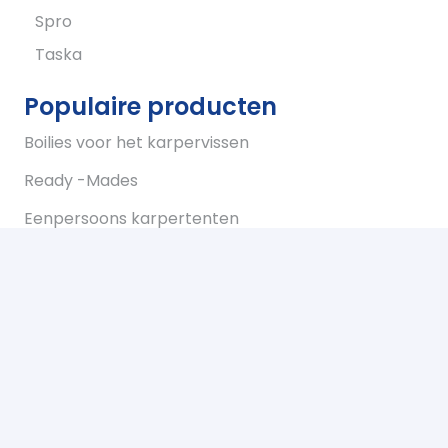
Spro
Taska
Populaire producten
Boilies voor het karpervissen
Ready -Mades
Eenpersoons karpertenten
Tweepersoons karpertent
Overwraps
Visparaplus
Onderlijnen
Karperstoelen koop je bij Bukkum hengelsport
Karperlood