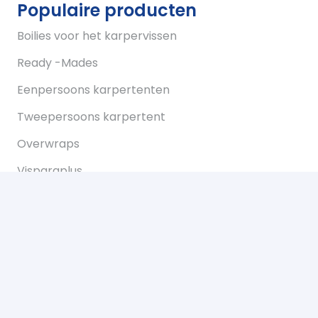
Populaire producten
Boilies voor het karpervissen
Ready -Mades
Eenpersoons karpertenten
Tweepersoons karpertent
Overwraps
Visparaplus
Onderlijnen
Karperstoelen koop je bij Bukkum hengelsport
Karperlood